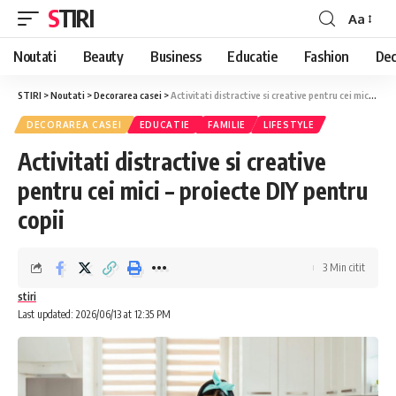
STIRI
Aa
Font
Resizer
Noutati
Beauty
Business
Educatie
Fashion
Dec
STIRI
>
Noutati
>
Decorarea casei
>
Activitati distractive si creative pentru cei mici – proiecte DIY pentru copii
DECORAREA CASEI
EDUCATIE
FAMILIE
LIFESTYLE
Activitati distractive si creative
pentru cei mici – proiecte DIY pentru
copii
3 Min citit
stiri
Last updated: 2026/06/13 at 12:35 PM